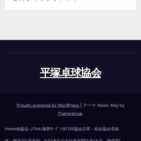
平塚卓球協会
Proudly powered by WordPress
|
テーマ: News Way by
Themeansar
.
Home
他協会･JTAA(秦野ｵｰﾌﾟﾝ(9/13))
協会沿革・総会
協会登録
落し物(5/12 市長杯、8点)
過去大会結果
年間計画(大会、教室等)