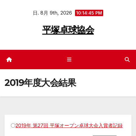
コ
日. 8月 9th, 2026
ン
10:14:45 PM
テ
平塚卓球協会
ン
ツ
へ
ス
キ
ッ
2019年度大会結果
プ
〇
2019年 第27回 平塚オープン卓球大会入賞者記録