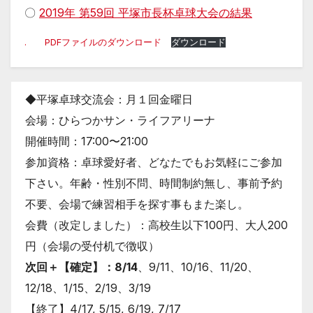
〇
2019年 第59回 平塚市長杯卓球大会の結果
. PDFファイルのダウンロード
ダウンロード
◆平塚卓球交流会：月１回金曜日
会場：ひらつかサン・ライフアリーナ
開催時間：17:00〜21:00
参加資格：卓球愛好者、どなたでもお気軽にご参加
下さい。年齢・性別不問、時間制約無し、事前予約
不要、会場で練習相手を探す事もまた楽し。
会費（改定しました）：高校生以下100円、大人200
円（会場の受付机で徴収）
次回＋【確定】：8/14
、9/
11、10/16、11/20、
12/18、1/15、2/
19、3/19
【終了】4/17, 5/15, 6/19, 7/17